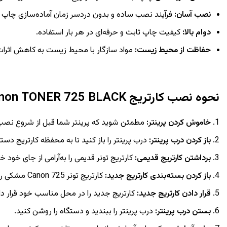
نصب آسان
:
فرآیند نصب ساده و بدون دردسر زمان آماده‌سازی چاپ را
دوام بالا
:
کیفیت چاپ ثابت و حرفه‌ای در هر بار استفاده.
حفاظت از محیط زیست
:
مواد سازگار با محیط زیست به کاهش اثرا
نحوه نصب کارتریج
Canon TONER 725 BLACK
خاموش کردن پرینتر
:
مطمئن شوید که پرینتر شما قبل از شروع ن
باز کردن درب پرینتر
:
درب پرینتر را باز کنید تا به محفظه کارتریج دست
برداشتن کارتریج قدیمی
:
کارتریج تونر قدیمی را به‌آرامی از جای خود خ
باز کردن بسته‌بندی کارتریج جدید
:
کارتریج تونر Canon 725 مشکی را از بسته‌بندی خارج کرده و تمامی پوشش‌ها و نوارهای محافظ آن را بردارید.
قرار دادن کارتریج جدید
:
کارتریج جدید را در محل مناسب خود قرار دا
بستن درب پرینتر
:
درب پرینتر را ببندید و دستگاه را روشن کنید.