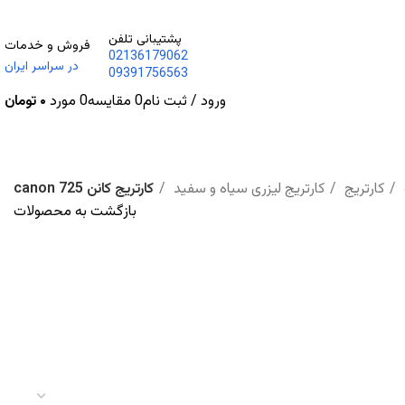
پشتیبانی تلفن
فروش و خدمات
02136179062
در سراسر ایران
09391756563
ورود / ثبت نام
0
مقایسه
0
مورد
۰
تومان
کارتریج
کارتریج لیزری سیاه و سفید
کارتریج کانن canon 725
بازگشت به محصولات